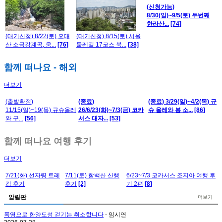
(신청가능)
8/30(일)~9/5(토) 두번째
한라산...
[74]
(대기신청) 8/22(토) 오대
(대기신청) 8/15(토) 서울
산 소금강계곡, 웅...
[76]
둘레길 17코스 북...
[38]
함께 떠나요 - 해외
더보기
(출발확정)
(종료)
(종료) 3/29(일)~4/2(목) 규
11/15(일)~19(목) 규슈올레
26/6/23(화)~7/3(금) 코카
슈 올레와 봄 소...
[86]
와 구...
[56]
서스 대자...
[53]
함께 떠나요 여행 후기
더보기
7/21(화) 선자령 트레
7/11(토) 함백산 산행
6/23~7/3 코카서스 조지아 여행 후
킹 후기
후기
[2]
기 2편
[8]
알림판
더보기
폭염으로 한양도성 걷기는 취소합니다
- 임시연